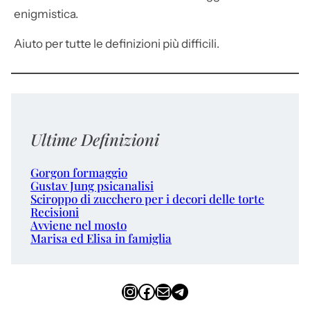
enigmistica.
Aiuto per tutte le definizioni più difficili.
Ultime Definizioni
Gorgon formaggio
Gustav Jung psicanalisi
Sciroppo di zucchero per i decori delle torte
Recisioni
Avviene nel mosto
Marisa ed Elisa in famiglia
Instagram
Facebook
Email
Telegram