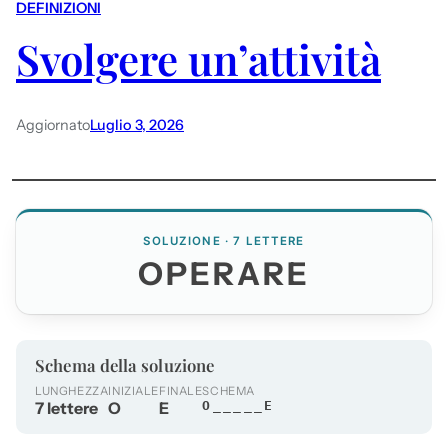
DEFINIZIONI
Svolgere un’attività
Aggiornato
Luglio 3, 2026
SOLUZIONE · 7 LETTERE
OPERARE
Schema della soluzione
LUNGHEZZA
INIZIALE
FINALE
SCHEMA
7 lettere
O
E
O_____E