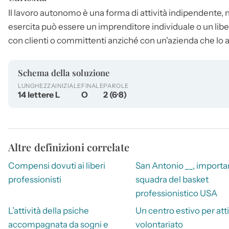
Il
lavoro autonomo
è una forma di attività indipendente, n
esercita può essere un imprenditore individuale o un liber
con clienti o committenti anziché con un'azienda che lo
Schema della soluzione
LUNGHEZZA
INIZIALE
FINALE
PAROLE
14 lettere
L
O
2 (6·8)
Altre definizioni correlate
Compensi dovuti ai liberi
San Antonio __, importa
professionisti
squadra del basket
professionistico USA
L’attività della psiche
Un centro estivo per atti
accompagnata da sogni e
volontariato