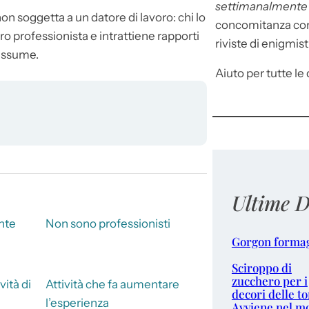
settimanalment
on soggetta a un datore di lavoro: chi lo
concomitanza con 
o professionista e intrattiene rapporti
riviste di enigmist
 assume.
Aiuto per tutte le d
Ultime D
nte
Non sono professionisti
Gorgon forma
Sciroppo di
zucchero per i
vità di
Attività che fa aumentare
decori delle to
l’esperienza
Avviene nel m