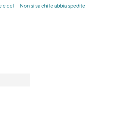
 e del
Non si sa chi le abbia spedite