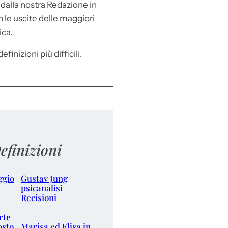
e
dalla nostra Redazione in
le uscite delle maggiori
ica.
efinizioni più difficili.
efinizioni
ggio
Gustav Jung
psicanalisi
Recisioni
rte
osto
Marisa ed Elisa in