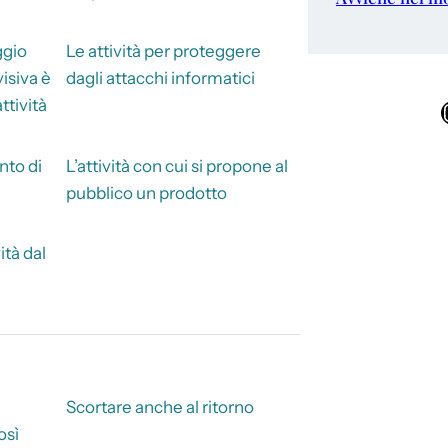
ggio
Le attività per proteggere
visiva è
dagli attacchi informatici
ttività
Ins
nto di
L’attività con cui si propone al
pubblico un prodotto
ità dal
Scortare anche al ritorno
osì