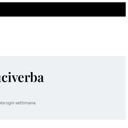
uciverba
ate ogni settimana.