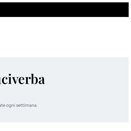
uciverba
ate ogni settimana.