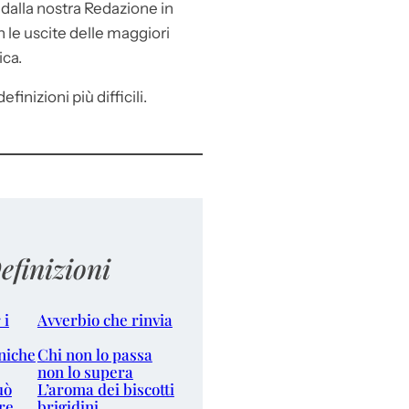
e
dalla nostra Redazione in
le uscite delle maggiori
ica.
efinizioni più difficili.
efinizioni
 i
Avverbio che rinvia
niche
Chi non lo passa
non lo supera
uò
L’aroma dei biscotti
re
brigidini