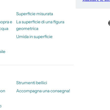
Superficie misurata
Ins
sopra e
La superficie di una figura
acqua
geometrica
Umida in superficie
ile
Strumenti bellici
con
Accompagna una consegna!
o