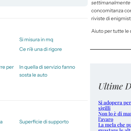
settimanalment
concomitanza con 
riviste di enigmist
Aiuto per tutte le d
Si misura in mq
Ce n’è una di rigore
re per
In quella di servizio fanno
sosta le auto
Ultime D
Si adopera per
sigilli
Non lo è di ma
l’avaro
ra
Superficie di supporto
La mela che p
guastare le alt