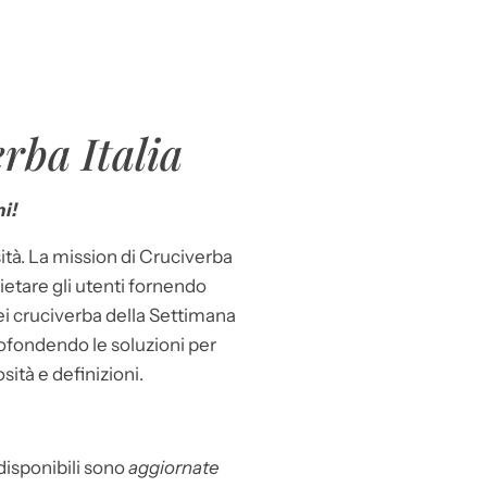
rba Italia
i!
ità. La mission di Cruciverba
llietare gli utenti fornendo
dei cruciverba della Settimana
ofondendo le soluzioni per
osità e definizioni.
 disponibili sono
aggiornate