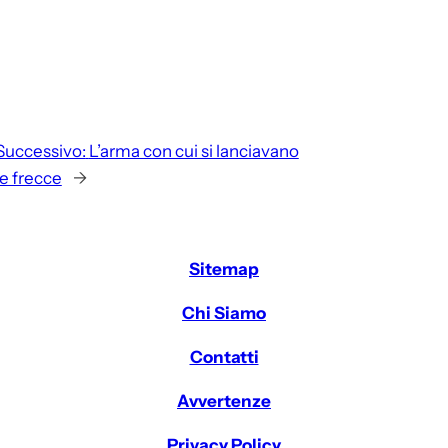
Successivo:
L’arma con cui si lanciavano
le frecce
→
Sitemap
Chi Siamo
Contatti
Avvertenze
Privacy Policy