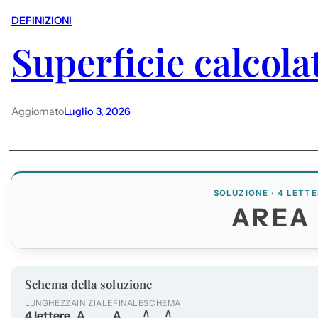
DEFINIZIONI
Superficie calcola
Aggiornato
Luglio 3, 2026
SOLUZIONE · 4 LETTE
AREA
Schema della soluzione
LUNGHEZZA
INIZIALE
FINALE
SCHEMA
4 lettere
A
A
A__A