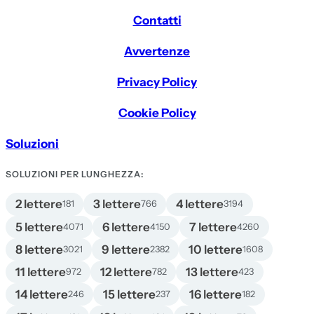
Contatti
Avvertenze
Privacy Policy
Cookie Policy
Soluzioni
SOLUZIONI PER LUNGHEZZA:
2 lettere
3 lettere
4 lettere
181
766
3194
5 lettere
6 lettere
7 lettere
4071
4150
4260
8 lettere
9 lettere
10 lettere
3021
2382
1608
11 lettere
12 lettere
13 lettere
972
782
423
14 lettere
15 lettere
16 lettere
246
237
182