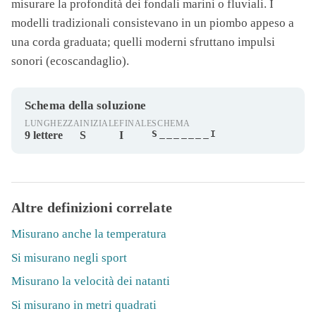
misurare la profondità dei fondali marini o fluviali. I
modelli tradizionali consistevano in un piombo appeso a
una corda graduata; quelli moderni sfruttano impulsi
sonori (ecoscandaglio).
Schema della soluzione
LUNGHEZZA
INIZIALE
FINALE
SCHEMA
S_______I
9 lettere
S
I
Altre definizioni correlate
Misurano anche la temperatura
Si misurano negli sport
Misurano la velocità dei natanti
Si misurano in metri quadrati