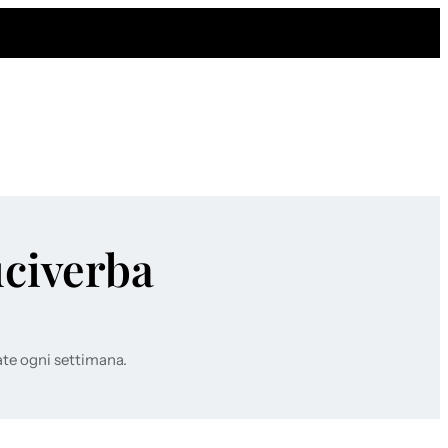
uciverba
ate ogni settimana.