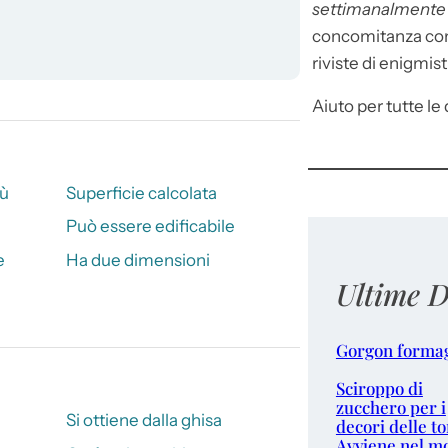
settimanalment
concomitanza con 
riviste di enigmist
Aiuto per tutte le d
iù
Superficie calcolata
Può essere edificabile
e
Ha due dimensioni
Ultime D
Gorgon forma
Sciroppo di
zucchero per i
Si ottiene dalla ghisa
decori delle to
Avviene nel m