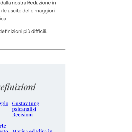
e
dalla nostra Redazione in
le uscite delle maggiori
ica.
efinizioni più difficili.
efinizioni
ggio
Gustav Jung
psicanalisi
Recisioni
rte
osto
Marisa ed Elisa in