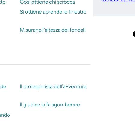
tto
Così ottiene chi scrocca
Si ottiene aprendo le finestre
Misurano l’altezza dei fondali
Ins
ede
Il protagonista dell’avventura
Il giudice la fa sgomberare
ando