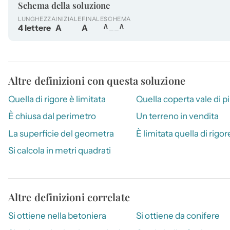
Schema della soluzione
LUNGHEZZA
INIZIALE
FINALE
SCHEMA
4 lettere
A
A
A__A
Altre definizioni con questa soluzione
Quella di rigore è limitata
Quella coperta vale di p
È chiusa dal perimetro
Un terreno in vendita
La superficie del geometra
È limitata quella di rigor
Si calcola in metri quadrati
Altre definizioni correlate
Si ottiene nella betoniera
Si ottiene da conifere