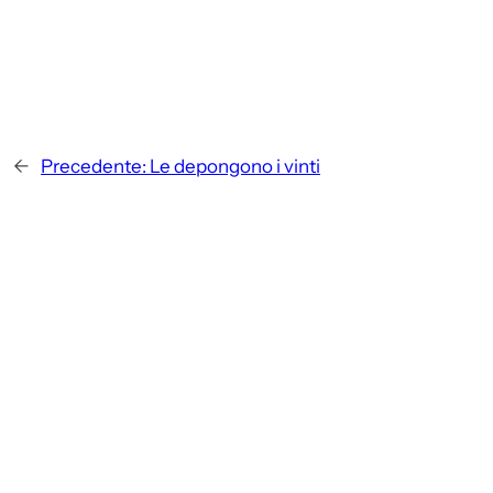
←
Precedente:
Le depongono i vinti