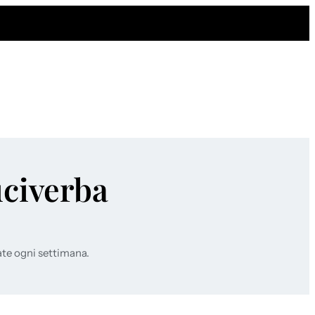
uciverba
ate ogni settimana.