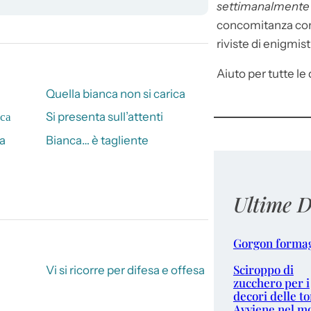
settimanalment
concomitanza con 
riviste di enigmist
Aiuto per tutte le d
Quella bianca non si carica
iса
Si presenta sull’attenti
a
Bianca… è tagliente
Ultime D
Gorgon forma
Sciroppo di
Vi si ricorre per difesa e offesa
zucchero per i
decori delle to
Avviene nel m