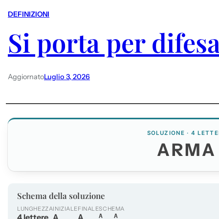
DEFINIZIONI
Si porta per difes
Aggiornato
Luglio 3, 2026
SOLUZIONE · 4 LETTE
ARMA
Schema della soluzione
LUNGHEZZA
INIZIALE
FINALE
SCHEMA
4 lettere
A
A
A__A