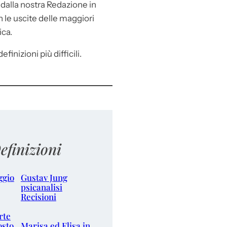
e
dalla nostra Redazione in
le uscite delle maggiori
ica.
efinizioni più difficili.
efinizioni
ggio
Gustav Jung
psicanalisi
Recisioni
rte
osto
Marisa ed Elisa in