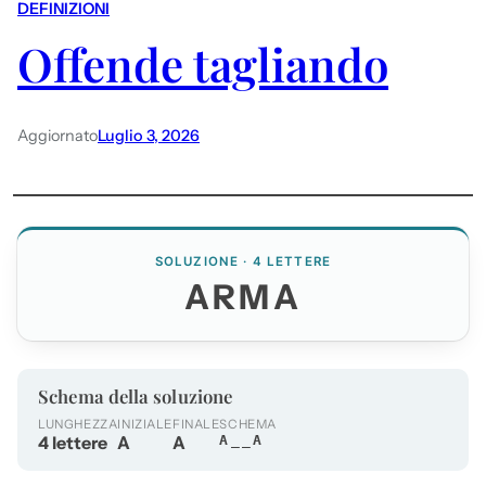
DEFINIZIONI
Offende tagliando
Aggiornato
Luglio 3, 2026
SOLUZIONE · 4 LETTERE
ARMA
Schema della soluzione
LUNGHEZZA
INIZIALE
FINALE
SCHEMA
4 lettere
A
A
A__A