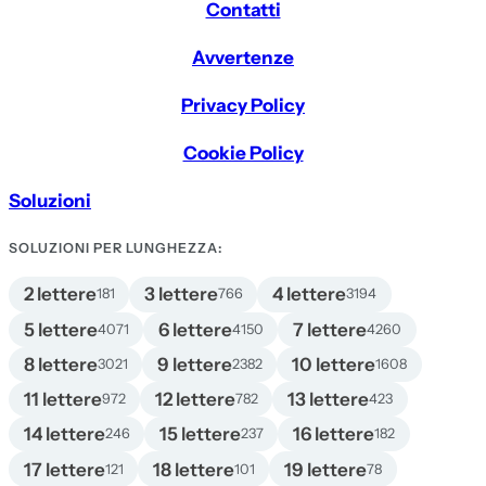
Contatti
Avvertenze
Privacy Policy
Cookie Policy
Soluzioni
SOLUZIONI PER LUNGHEZZA:
2 lettere
3 lettere
4 lettere
181
766
3194
5 lettere
6 lettere
7 lettere
4071
4150
4260
8 lettere
9 lettere
10 lettere
3021
2382
1608
11 lettere
12 lettere
13 lettere
972
782
423
14 lettere
15 lettere
16 lettere
246
237
182
17 lettere
18 lettere
19 lettere
121
101
78