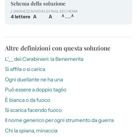
Schema della soluzione
LUNGHEZZA
INIZIALE
FINALE
SCHEMA
4 lettere
A
A
A__A
Altre definizioni con questa soluzione
L’__ dei Carabinieri: la Benemerita
Si affila o si carica
Ogni duellante ne ha una
Può essere a doppio taglio
È bianca o da fuoco
Si scarica facendo fuoco
Il nome generico per ogni strumento da guerra
Chi la spiana, minaccia