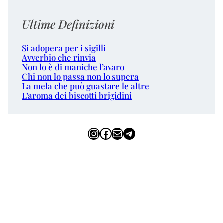
Ultime Definizioni
Si adopera per i sigilli
Avverbio che rinvia
Non lo è di maniche l’avaro
Chi non lo passa non lo supera
La mela che può guastare le altre
L’aroma dei biscotti brigidini
Instagram
Facebook
Email
Telegram