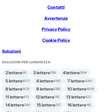
Contatti
Avvertenze
Privacy Policy
Cookie Policy
Soluzioni
SOLUZIONI PER LUNGHEZZA:
2 lettere
3 lettere
4 lettere
181
766
3194
5 lettere
6 lettere
7 lettere
4071
4150
4260
8 lettere
9 lettere
10 lettere
3021
2382
1608
11 lettere
12 lettere
13 lettere
972
782
423
14 lettere
15 lettere
16 lettere
246
237
182