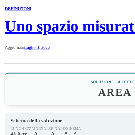
DEFINIZIONI
Uno spazio misurat
Aggiornato
Luglio 3, 2026
SOLUZIONE · 4 LETTE
AREA
Schema della soluzione
LUNGHEZZA
INIZIALE
FINALE
SCHEMA
A__A
4 lettere
A
A