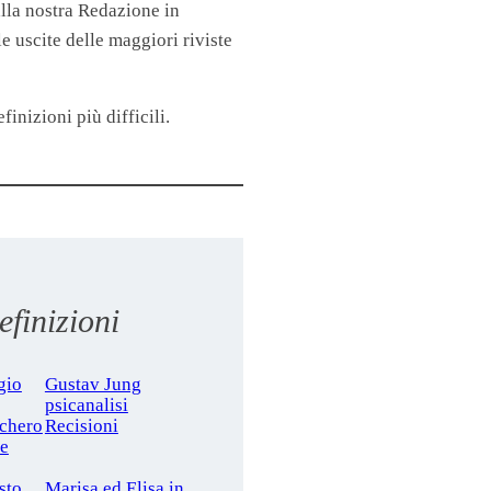
lla nostra Redazione in
 uscite delle maggiori riviste
finizioni più difficili.
finizioni
gio
Gustav Jung
psicanalisi
cchero
Recisioni
le
sto
Marisa ed Elisa in