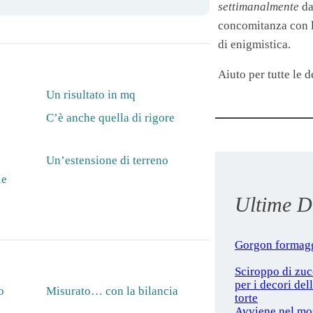
settimanalmente
da
concomitanza con le
di enigmistica.
Aiuto per tutte le de
Un risultato in mq
C’è anche quella di rigore
Un’estensione di terreno
le
Ultime De
Gorgon formag
Sciroppo di zu
per i decori del
o
Misurato… con la bilancia
torte
Avviene nel mo