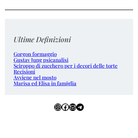
Ultime Definizioni
Gorgon formaggio
Gustav Jung psicanalisi
Sciroppo di zucchero per i decori delle torte
Recisioni
Avviene nel mosto
Marisa ed Elisa in famiglia
Instagram
Facebook
Email
Telegram