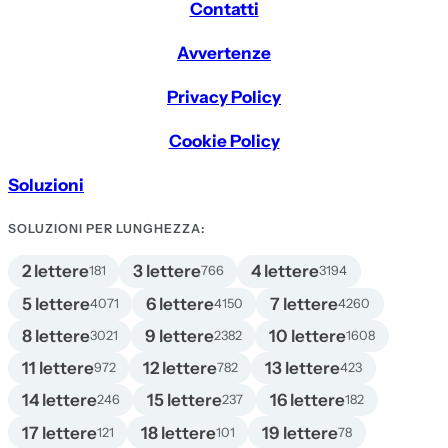
Contatti
Avvertenze
Privacy Policy
Cookie Policy
Soluzioni
SOLUZIONI PER LUNGHEZZA:
2 lettere
3 lettere
4 lettere
181
766
3194
5 lettere
6 lettere
7 lettere
4071
4150
4260
8 lettere
9 lettere
10 lettere
3021
2382
1608
11 lettere
12 lettere
13 lettere
972
782
423
14 lettere
15 lettere
16 lettere
246
237
182
17 lettere
18 lettere
19 lettere
121
101
78