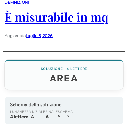
DEFINIZIONI
È misurabile in mq
Aggiornato
Luglio 3, 2026
SOLUZIONE · 4 LETTERE
AREA
Schema della soluzione
LUNGHEZZA
INIZIALE
FINALE
SCHEMA
4 lettere
A
A
A__A