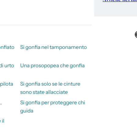
Ins
onfiato
Si gonfia nel tamponamento
di urto
Una prosopopea che gonfia
pilota
Si gonfia solo se le cinture
sono state allacciate
,
Si gonfia per proteggere chi
guida
il