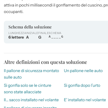
attiva in pochi millisecondi il gonfiamento del cuscino, 
occupanti.
Schema della soluzione
LUNGHEZZA
INIZIALE
FINALE
SCHEMA
6 lettere
A
G
A____G
Altre definizioni con questa soluzione
Il pallone di sicurezza montato
Un pallone nelle auto
sulle auto
Si gonfia solo se le cinture
Si gonfia dopo l’urto
sono state allacciate
Il… sacco installato nel volante
E’ installato nel volante
Il pallone di sicurezza inserito