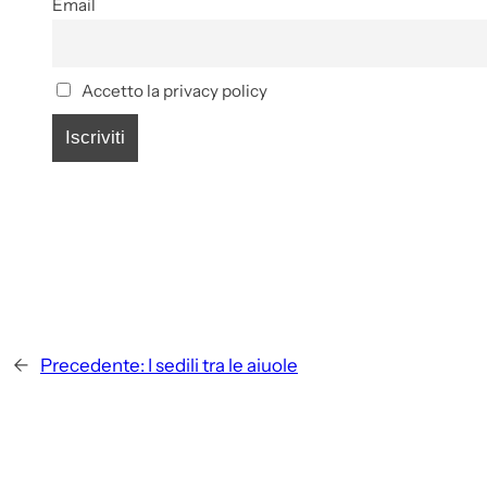
Email
Accetto la privacy policy
←
Precedente:
I sedili tra le aiuole