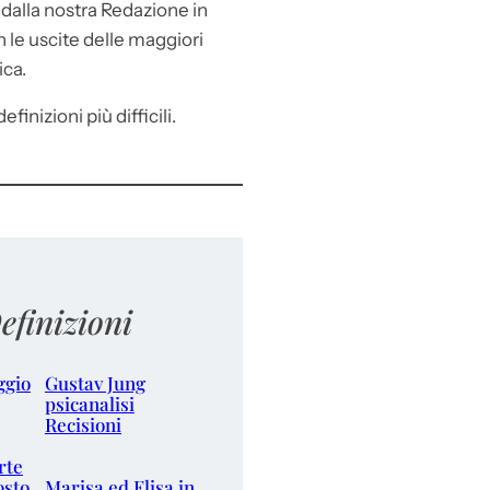
e
dalla nostra Redazione in
le uscite delle maggiori
ica.
efinizioni più difficili.
efinizioni
ggio
Gustav Jung
psicanalisi
Recisioni
rte
osto
Marisa ed Elisa in