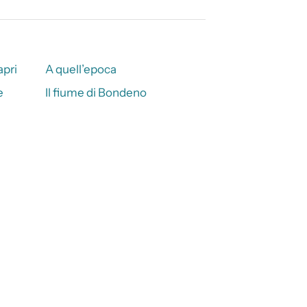
apri
A quell’epoca
e
Il fiume di Bondeno