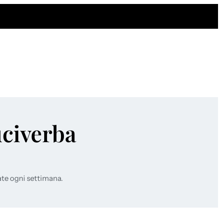
uciverba
ate ogni settimana.