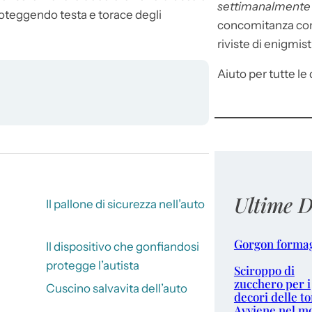
settimanalment
proteggendo testa e torace degli
concomitanza con 
riviste di enigmist
Aiuto per tutte le d
Ultime D
Il pallone di sicurezza nell’auto
Gorgon forma
Il dispositivo che gonfiandosi
protegge l’autista
Sciroppo di
zucchero per i
Cuscino salvavita dell’auto
decori delle to
Avviene nel m