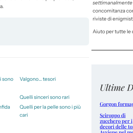
settimanalment
a.
concomitanza con 
riviste di enigmist
Aiuto per tutte le d
i sono
Valgono… tesori
Ultime D
Quelli sinceri sono rari
Gorgon forma
nfida
Quelli per la pelle sono i più
Sciroppo di
cari
zucchero per i
decori delle to
Avviene nel m