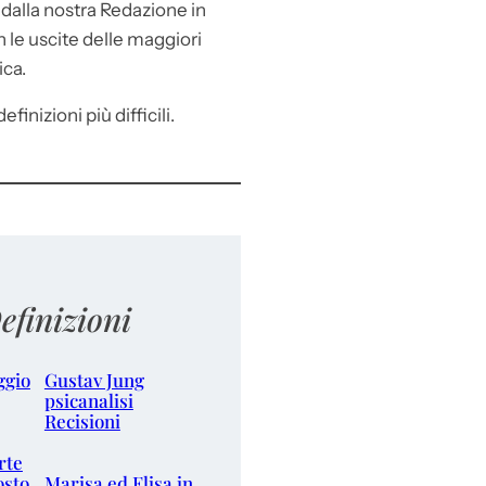
e
dalla nostra Redazione in
le uscite delle maggiori
ica.
efinizioni più difficili.
efinizioni
ggio
Gustav Jung
psicanalisi
Recisioni
rte
osto
Marisa ed Elisa in