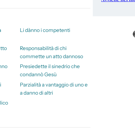
a
Li dànno i competenti
Ins
itto
Responsabilità di chi
commette un atto dannoso
nno
Presiedette il sinedrio che
condannò Gesù
i
Parzialità a vantaggio di uno e
a danno di altri
lico