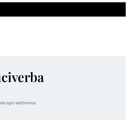
uciverba
ate ogni settimana.