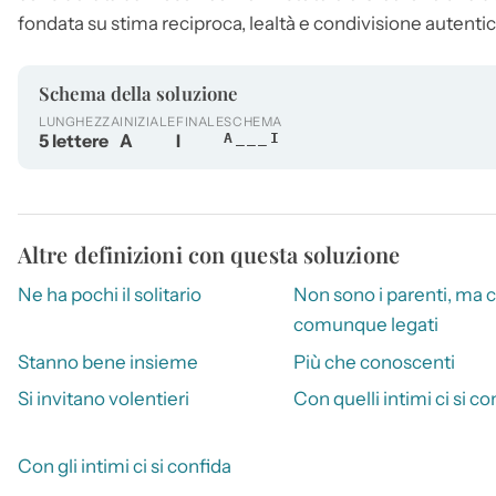
fondata su stima reciproca, lealtà e condivisione autentic
Schema della soluzione
LUNGHEZZA
INIZIALE
FINALE
SCHEMA
5 lettere
A
I
A___I
Altre definizioni con questa soluzione
Ne ha pochi il solitario
Non sono i parenti, ma c
comunque legati
Stanno bene insieme
Più che conoscenti
Si invitano volentieri
Con quelli intimi ci si co
Con gli intimi ci si confida