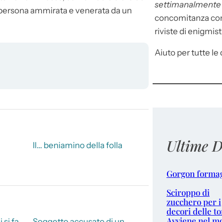
settimanalment
i persona ammirata e venerata da un
concomitanza con 
riviste di enigmist
Aiuto per tutte le d
Ultime D
Il… beniamino della folla
Gorgon forma
Sciroppo di
zucchero per i
decori delle to
Avviene nel m
 si fa
Soggetto accusato di un