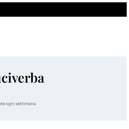
uciverba
ate ogni settimana.