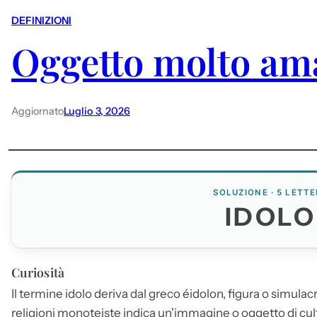
DEFINIZIONI
Oggetto molto am
Aggiornato
Luglio 3, 2026
SOLUZIONE · 5 LETTE
IDOLO
Curiosità
Il termine
idolo
deriva dal greco éidolon, figura o simulacr
religioni monoteiste indica un'immagine o oggetto di c