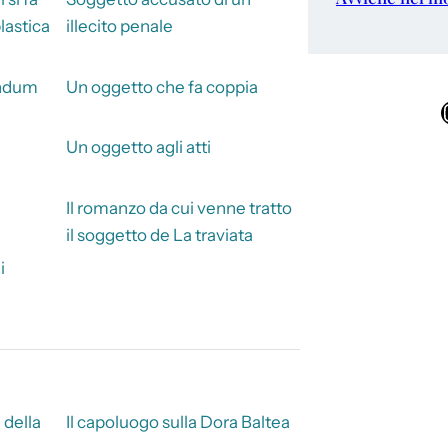
plastica
illecito penale
endum
Un oggetto che fa coppia
Ins
Un oggetto agli atti
Il romanzo da cui venne tratto
il soggetto de La traviata
i
 della
Il capoluogo sulla Dora Baltea