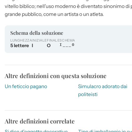
vitello biblico; nell'uso moderno è diventato sinonimo d
grande pubblico, come un artista o un atleta.
Schema della soluzione
LUNGHEZZA
INIZIALE
FINALE
SCHEMA
5 lettere
I
O
I___O
Altre definizioni con questa soluzione
Un feticcio pagano
Simulacro adorato dai
politeisti
Altre definizioni correlate
Si dice d’oggetto decorativo
Tipo di imballaggio in cui