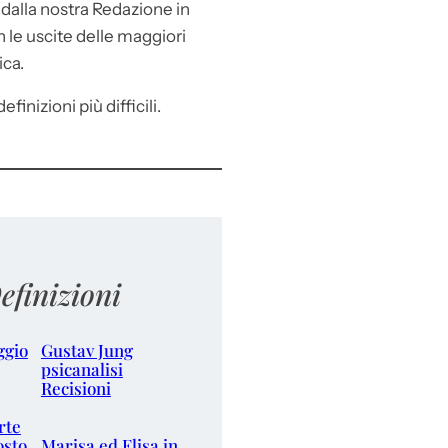
e
dalla nostra Redazione in
le uscite delle maggiori
ica.
efinizioni più difficili.
efinizioni
ggio
Gustav Jung
psicanalisi
Recisioni
rte
osto
Marisa ed Elisa in