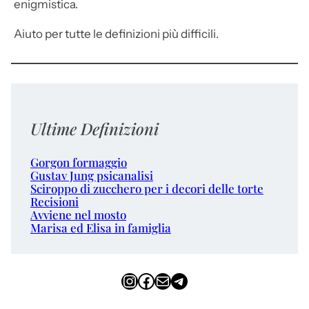
enigmistica.
Aiuto per tutte le definizioni più difficili.
Ultime Definizioni
Gorgon formaggio
Gustav Jung psicanalisi
Sciroppo di zucchero per i decori delle torte
Recisioni
Avviene nel mosto
Marisa ed Elisa in famiglia
Instagram
Facebook
Email
Telegram