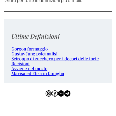
Aiuto per tutte le definizioni più difficili.
Ultime Definizioni
Gorgon formaggio
Gustav Jung psicanalisi
Sciroppo di zucchero per i decori delle torte
Recisioni
Avviene nel mosto
Marisa ed Elisa in famiglia
Instagram
Facebook
Email
Telegram