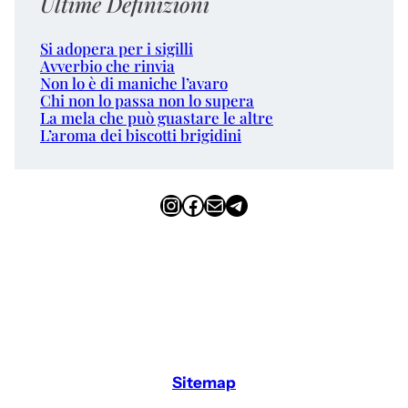
Ultime Definizioni
Si adopera per i sigilli
Avverbio che rinvia
Non lo è di maniche l’avaro
Chi non lo passa non lo supera
La mela che può guastare le altre
L’aroma dei biscotti brigidini
Instagram
Facebook
Email
Telegram
Sitemap