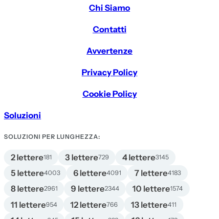
Chi Siamo
Contatti
Avvertenze
Privacy Policy
Cookie Policy
Soluzioni
SOLUZIONI PER LUNGHEZZA:
2 lettere
3 lettere
4 lettere
181
729
3145
5 lettere
6 lettere
7 lettere
4003
4091
4183
8 lettere
9 lettere
10 lettere
2961
2344
1574
11 lettere
12 lettere
13 lettere
954
766
411