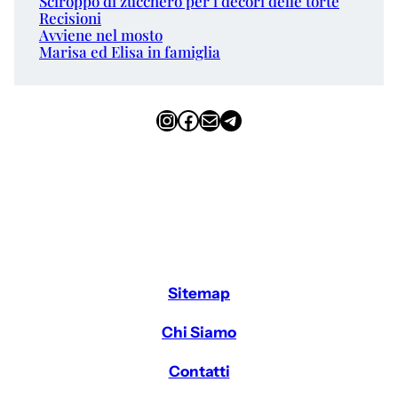
Sciroppo di zucchero per i decori delle torte
Recisioni
Avviene nel mosto
Marisa ed Elisa in famiglia
Instagram
Facebook
Email
Telegram
Sitemap
Chi Siamo
Contatti