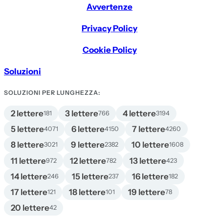
Avvertenze
Privacy Policy
Cookie Policy
Soluzioni
SOLUZIONI PER LUNGHEZZA:
2 lettere
3 lettere
4 lettere
181
766
3194
5 lettere
6 lettere
7 lettere
4071
4150
4260
8 lettere
9 lettere
10 lettere
3021
2382
1608
11 lettere
12 lettere
13 lettere
972
782
423
14 lettere
15 lettere
16 lettere
246
237
182
17 lettere
18 lettere
19 lettere
121
101
78
20 lettere
42