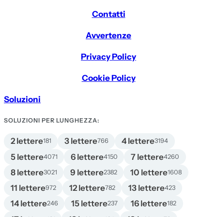
Contatti
Avvertenze
Privacy Policy
Cookie Policy
Soluzioni
SOLUZIONI PER LUNGHEZZA:
2 lettere
3 lettere
4 lettere
181
766
3194
5 lettere
6 lettere
7 lettere
4071
4150
4260
8 lettere
9 lettere
10 lettere
3021
2382
1608
11 lettere
12 lettere
13 lettere
972
782
423
14 lettere
15 lettere
16 lettere
246
237
182