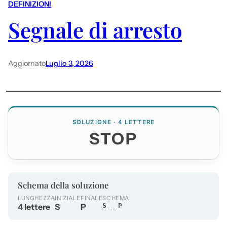
DEFINIZIONI
Segnale di arresto
Aggiornato
Luglio 3, 2026
SOLUZIONE · 4 LETTERE
STOP
Schema della soluzione
LUNGHEZZA
INIZIALE
FINALE
SCHEMA
4 lettere
S
P
S__P