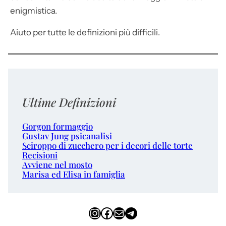
enigmistica.
Aiuto per tutte le definizioni più difficili.
Ultime Definizioni
Gorgon formaggio
Gustav Jung psicanalisi
Sciroppo di zucchero per i decori delle torte
Recisioni
Avviene nel mosto
Marisa ed Elisa in famiglia
Instagram
Facebook
Email
Telegram