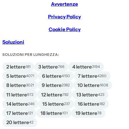
Avvertenze
Privacy Policy
Cookie Policy
Soluzioni
SOLUZIONI PER LUNGHEZZA:
2 lettere
3 lettere
4 lettere
181
766
3194
5 lettere
6 lettere
7 lettere
4071
4150
4260
8 lettere
9 lettere
10 lettere
3021
2382
1608
11 lettere
12 lettere
13 lettere
972
782
423
14 lettere
15 lettere
16 lettere
246
237
182
17 lettere
18 lettere
19 lettere
121
101
78
20 lettere
42