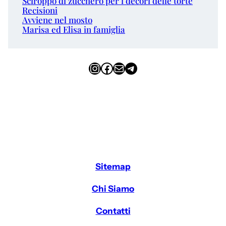
Sciroppo di zucchero per i decori delle torte
Recisioni
Avviene nel mosto
Marisa ed Elisa in famiglia
Instagram
Facebook
Email
Telegram
Sitemap
Chi Siamo
Contatti