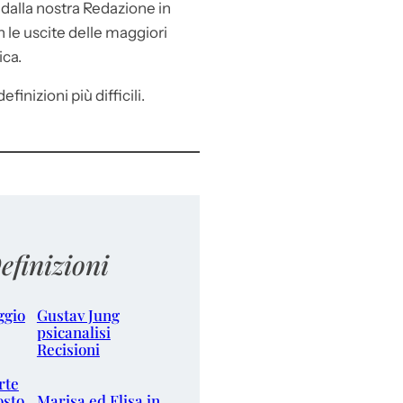
e
dalla nostra Redazione in
le uscite delle maggiori
ica.
efinizioni più difficili.
efinizioni
ggio
Gustav Jung
psicanalisi
Recisioni
rte
osto
Marisa ed Elisa in