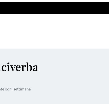
uciverba
ate ogni settimana.