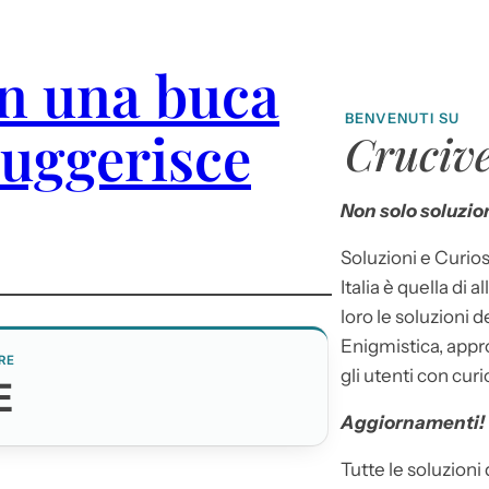
in una buca
BENVENUTI SU
suggerisce
Crucive
Non solo soluzion
Soluzioni e Curios
Italia è quella di a
loro le soluzioni 
Enigmistica, appr
RE
gli utenti con curi
E
Aggiornamenti!
Tutte le soluzioni