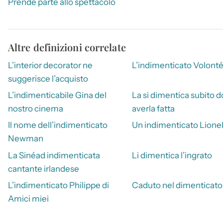
Prende parte allo spettacolo
Altre definizioni correlate
L’interior decorator ne
L’indimenticato Volont
suggerisce l’acquisto
L’indimenticabile Gina del
La si dimentica subito 
nostro cinema
averla fatta
Il nome dell’indimenticato
Un indimenticato Lionel
Newman
La Sinéad indimenticata
Li dimentica l’ingrato
cantante irlandese
L’indimenticato Philippe di
Caduto nel dimenticato
Amici miei