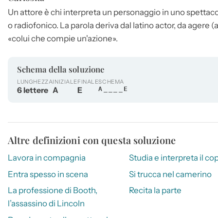
Un
attore
è chi interpreta un personaggio in uno spettaco
o radiofonico. La parola deriva dal latino actor, da agere 
«colui che compie un'azione».
Schema della soluzione
LUNGHEZZA
INIZIALE
FINALE
SCHEMA
6 lettere
A
E
A____E
Altre definizioni con questa soluzione
Lavora in compagnia
Studia e interpreta il co
Entra spesso in scena
Si trucca nel camerino
La professione di Booth,
Recita la parte
l’assassino di Lincoln