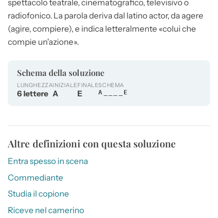
spettacolo teatrale, cinematografico, televisivo o
radiofonico. La parola deriva dal latino actor, da agere
(agire, compiere), e indica letteralmente «colui che
compie un'azione».
Schema della soluzione
LUNGHEZZA
INIZIALE
FINALE
SCHEMA
6 lettere
A
E
A____E
Altre definizioni con questa soluzione
Entra spesso in scena
Commediante
Studia il copione
Riceve nel camerino