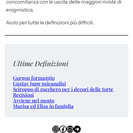
concomitanza con le uscite delle maggiori riviste di
enigmistica.
Aiuto per tutte le definizioni più difficili.
Ultime Definizioni
Gorgon formaggio
Gustav Jung psicanalisi
Sciroppo di zucchero per i decori delle torte
Recisioni
Avviene nel mosto
Marisa ed Elisa in famiglia
Instagram
Facebook
Email
Telegram