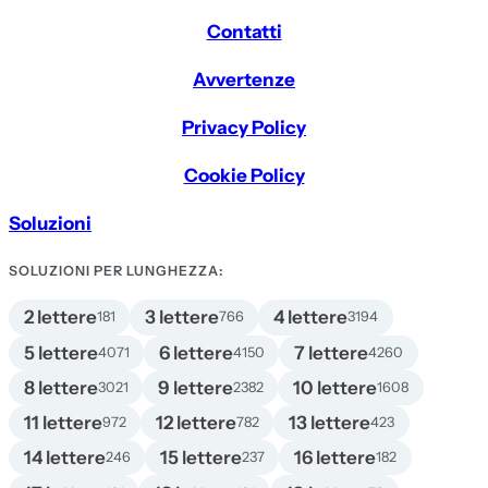
Contatti
Avvertenze
Privacy Policy
Cookie Policy
Soluzioni
SOLUZIONI PER LUNGHEZZA:
2 lettere
3 lettere
4 lettere
181
766
3194
5 lettere
6 lettere
7 lettere
4071
4150
4260
8 lettere
9 lettere
10 lettere
3021
2382
1608
11 lettere
12 lettere
13 lettere
972
782
423
14 lettere
15 lettere
16 lettere
246
237
182