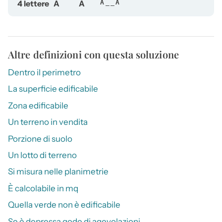
4 lettere
A
A
A__A
Altre definizioni con questa soluzione
Dentro il perimetro
La superficie edificabile
Zona edificabile
Un terreno in vendita
Porzione di suolo
Un lotto di terreno
Si misura nelle planimetrie
È calcolabile in mq
Quella verde non è edificabile
Se è depressa gode di agevolazioni