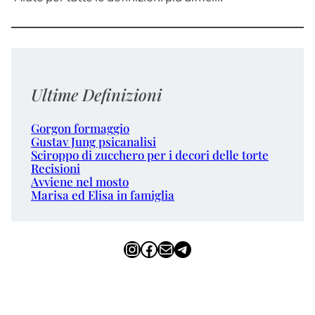
Ultime Definizioni
Gorgon formaggio
Gustav Jung psicanalisi
Sciroppo di zucchero per i decori delle torte
Recisioni
Avviene nel mosto
Marisa ed Elisa in famiglia
Instagram
Facebook
Email
Telegram