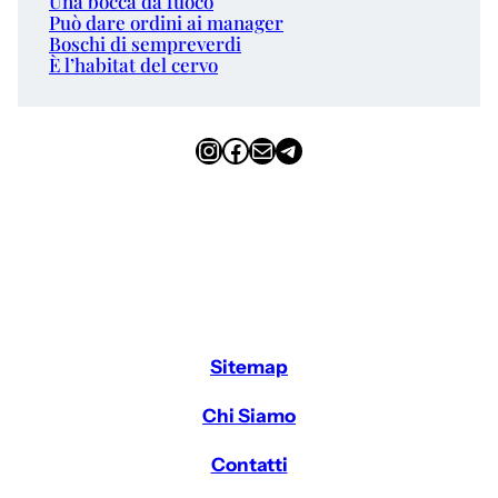
Una bocca da fuoco
Può dare ordini ai manager
Boschi di sempreverdi
È l’habitat del cervo
Instagram
Facebook
Email
Telegram
Sitemap
Chi Siamo
Contatti