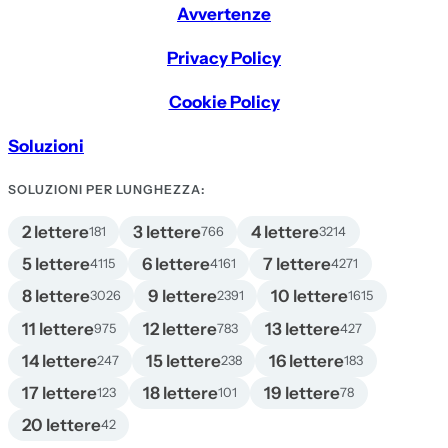
Avvertenze
Privacy Policy
Cookie Policy
Soluzioni
SOLUZIONI PER LUNGHEZZA:
2 lettere
3 lettere
4 lettere
181
766
3214
5 lettere
6 lettere
7 lettere
4115
4161
4271
8 lettere
9 lettere
10 lettere
3026
2391
1615
11 lettere
12 lettere
13 lettere
975
783
427
14 lettere
15 lettere
16 lettere
247
238
183
17 lettere
18 lettere
19 lettere
123
101
78
20 lettere
42