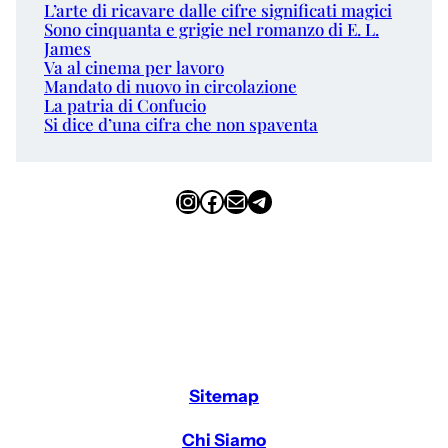
L’arte di ricavare dalle cifre significati magici
Sono cinquanta e grigie nel romanzo di E. L.
James
Va al cinema per lavoro
Mandato di nuovo in circolazione
La patria di Confucio
Si dice d’una cifra che non spaventa
Instagram
Facebook
Email
Telegram
Sitemap
Chi Siamo