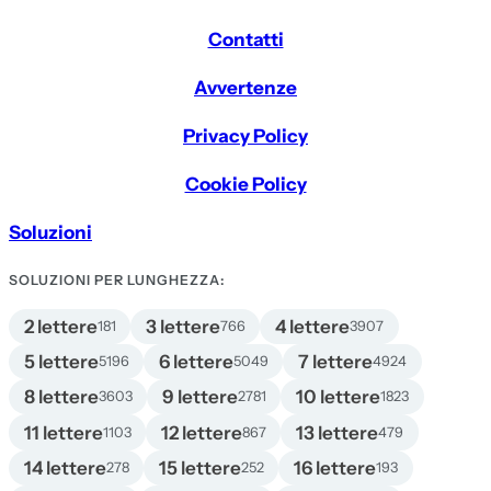
Contatti
Avvertenze
Privacy Policy
Cookie Policy
Soluzioni
SOLUZIONI PER LUNGHEZZA:
2 lettere
3 lettere
4 lettere
181
766
3907
5 lettere
6 lettere
7 lettere
5196
5049
4924
8 lettere
9 lettere
10 lettere
3603
2781
1823
11 lettere
12 lettere
13 lettere
1103
867
479
14 lettere
15 lettere
16 lettere
278
252
193