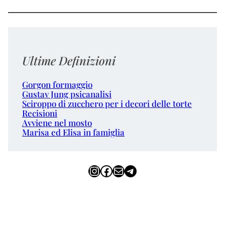
Ultime Definizioni
Gorgon formaggio
Gustav Jung psicanalisi
Sciroppo di zucchero per i decori delle torte
Recisioni
Avviene nel mosto
Marisa ed Elisa in famiglia
Instagram
Facebook
Email
Telegram