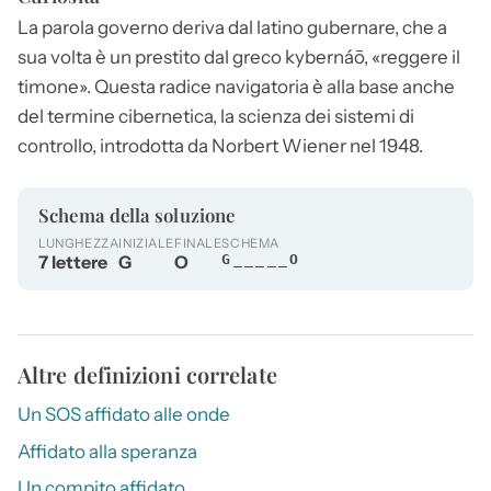
La parola
governo
deriva dal latino gubernare, che a
sua volta è un prestito dal greco kybernáō, «reggere il
timone». Questa radice navigatoria è alla base anche
del termine cibernetica, la scienza dei sistemi di
controllo, introdotta da Norbert Wiener nel 1948.
Schema della soluzione
LUNGHEZZA
INIZIALE
FINALE
SCHEMA
7 lettere
G
O
G_____O
Altre definizioni correlate
Un SOS affidato alle onde
Affidato alla speranza
Un compito affidato