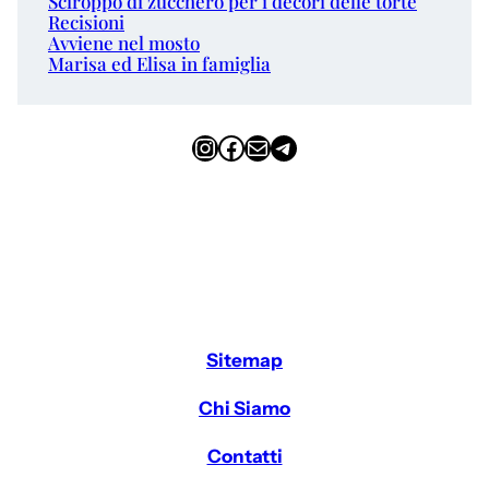
Sciroppo di zucchero per i decori delle torte
Recisioni
Avviene nel mosto
Marisa ed Elisa in famiglia
Instagram
Facebook
Email
Telegram
Sitemap
Chi Siamo
Contatti