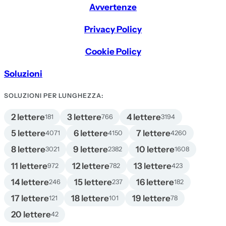
Avvertenze
Privacy Policy
Cookie Policy
Soluzioni
SOLUZIONI PER LUNGHEZZA:
2 lettere
3 lettere
4 lettere
181
766
3194
5 lettere
6 lettere
7 lettere
4071
4150
4260
8 lettere
9 lettere
10 lettere
3021
2382
1608
11 lettere
12 lettere
13 lettere
972
782
423
14 lettere
15 lettere
16 lettere
246
237
182
17 lettere
18 lettere
19 lettere
121
101
78
20 lettere
42