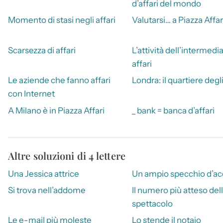
d’affari del mondo
Momento di stasi negli affari
Valutarsi… a Piazza Affar
Scarsezza di affari
L’attività dell’intermedia
affari
Le aziende che fanno affari
Londra: il quartiere degli
con Internet
A Milano è in Piazza Affari
_ bank = banca d’affari
Altre soluzioni di 4 lettere
Una Jessica attrice
Un ampio specchio d’a
Si trova nell’addome
Il numero più atteso del
spettacolo
Le e-mail più moleste
Lo stende il notaio