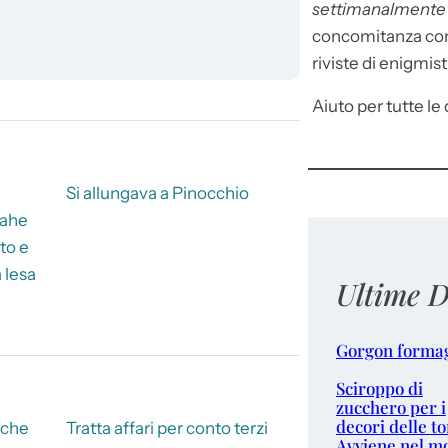
settimanalment
concomitanza con 
riviste di enigmist
Aiuto per tutte le d
Si allungava a Pinocchio
rahe
nto e
 lesa
Ultime D
Gorgon forma
Sciroppo di
zucchero per i
decori delle to
nche
Tratta affari per conto terzi
Avviene nel m