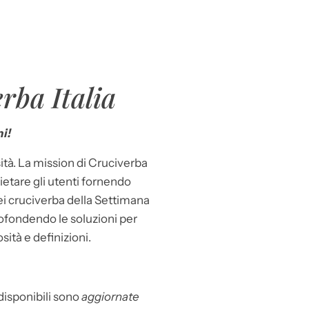
rba Italia
i!
ità. La mission di Cruciverba
llietare gli utenti fornendo
dei cruciverba della Settimana
ofondendo le soluzioni per
osità e definizioni.
 disponibili sono
aggiornate