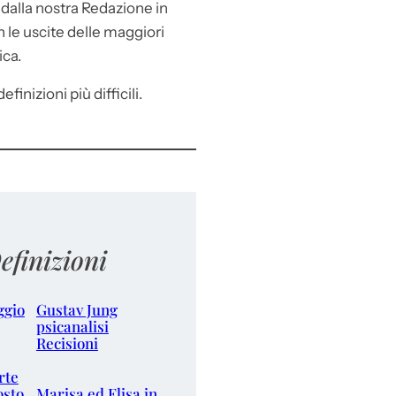
e
dalla nostra Redazione in
le uscite delle maggiori
ica.
efinizioni più difficili.
efinizioni
ggio
Gustav Jung
psicanalisi
Recisioni
rte
osto
Marisa ed Elisa in