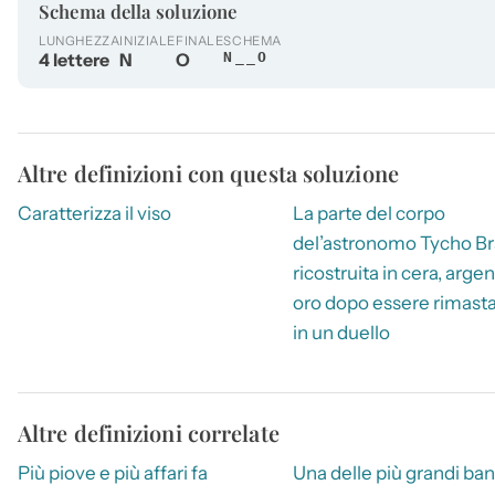
Schema della soluzione
LUNGHEZZA
INIZIALE
FINALE
SCHEMA
4 lettere
N
O
N__O
Altre definizioni con questa soluzione
Caratterizza il viso
La parte del corpo
del’astronomo Tycho B
ricostruita in cera, arge
oro dopo essere rimasta
in un duello
Altre definizioni correlate
Più piove e più affari fa
Una delle più grandi ba