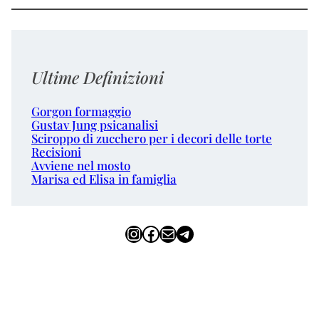
Ultime Definizioni
Gorgon formaggio
Gustav Jung psicanalisi
Sciroppo di zucchero per i decori delle torte
Recisioni
Avviene nel mosto
Marisa ed Elisa in famiglia
Instagram
Facebook
Email
Telegram