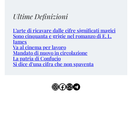
Ultime Definizioni
L’arte di ricavare dalle cifre significati magici
Sono cinquanta e grigie nel romanzo di E. L.
James
Va al cinema per lavoro
Mandato di nuovo in circolazione
La patria di Confucio
Si dice d’una cifra che non spaventa
Instagram
Facebook
Email
Telegram