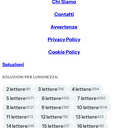
Chi Siamo
Contatti
Avvertenze
Privacy Policy
Cookie Policy
Soluzioni
SOLUZIONI PER LUNGHEZZA:
2 lettere
3 lettere
4 lettere
181
766
3194
5 lettere
6 lettere
7 lettere
4071
4150
4260
8 lettere
9 lettere
10 lettere
3021
2382
1608
11 lettere
12 lettere
13 lettere
972
782
423
14 lettere
15 lettere
16 lettere
246
237
182