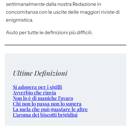
settimanalmente
dalla nostra Redazione in
concomitanza con le uscite delle maggiori riviste di
enigmistica.
Aiuto per tutte le definizioni più difficili.
Ultime Definizioni
Si adopera per i sigilli
Avverbio che rinvia
Non lo è di maniche l’avaro
Chi non lo passa non lo supera
La mela che può guastare le altre
L’aroma dei biscotti brigidini