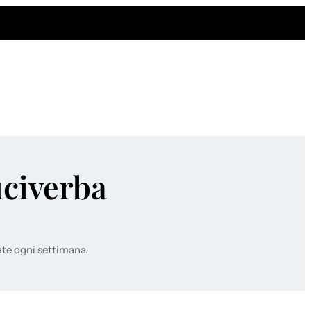
uciverba
ate ogni settimana.