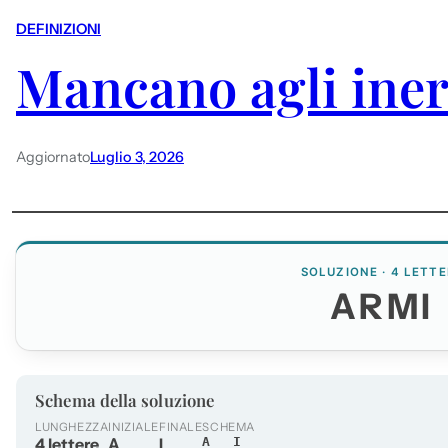
DEFINIZIONI
Mancano agli ine
Aggiornato
Luglio 3, 2026
SOLUZIONE · 4 LETTE
ARMI
Schema della soluzione
LUNGHEZZA
INIZIALE
FINALE
SCHEMA
4 lettere
A
I
A__I