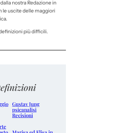
e
dalla nostra Redazione in
le uscite delle maggiori
ica.
efinizioni più difficili.
efinizioni
ggio
Gustav Jung
psicanalisi
Recisioni
rte
osto
Marisa ed Elisa in