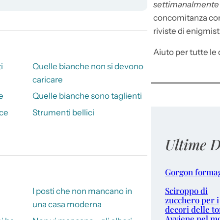
settimanalment
concomitanza con 
riviste di enigmist
Aiuto per tutte le d
i
Quelle bianche non si devono
caricare
e
Quelle bianche sono taglienti
ace
Strumenti bellici
Ultime D
Gorgon forma
Sciroppo di
I posti che non mancano in
zucchero per i
una casa moderna
decori delle to
Avviene nel m