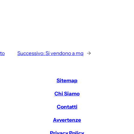
ato
Successivo:
Si vendono a mq
→
Sitemap
Chi Siamo
Contatti
Avvertenze
Privacy Policy