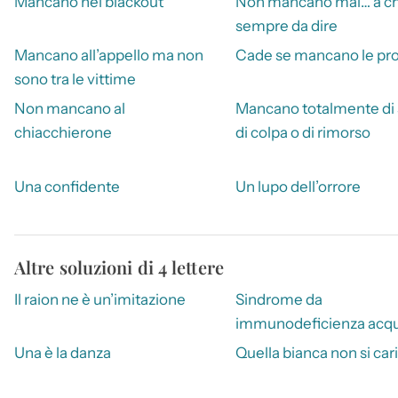
Mancano nel blackout
Non mancano mai… a ch
sempre da dire
Mancano all’appello ma non
Cade se mancano le pr
sono tra le vittime
Non mancano al
Mancano totalmente di
chiacchierone
di colpa o di rimorso
Una confidente
Un lupo dell’orrore
Altre soluzioni di 4 lettere
Il raion ne è un’imitazione
Sindrome da
immunodeficienza acqu
Una è la danza
Quella bianca non si car