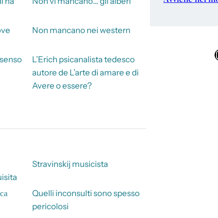
i ha
Non vi mancano… gli alberi
ove
Non mancano nei western
Ins
 senso
L’Erich psicanalista tedesco
autore de L’arte di amare e di
Avere o essere?
Stravinskij musicista
isita
iса
Quelli inconsulti sono spesso
pericolosi