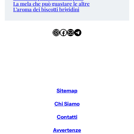
La mela che può guastare le altre
L’aroma dei biscotti brigidini
Instagram
Facebook
Email
Telegram
Sitemap
Chi Siamo
Contatti
Avvertenze