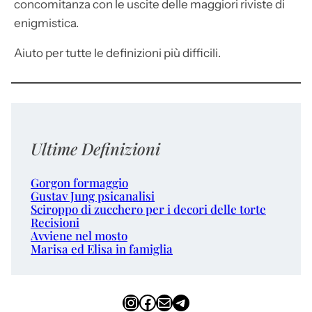
concomitanza con le uscite delle maggiori riviste di
enigmistica.
Aiuto per tutte le definizioni più difficili.
Ultime Definizioni
Gorgon formaggio
Gustav Jung psicanalisi
Sciroppo di zucchero per i decori delle torte
Recisioni
Avviene nel mosto
Marisa ed Elisa in famiglia
Instagram
Facebook
Email
Telegram