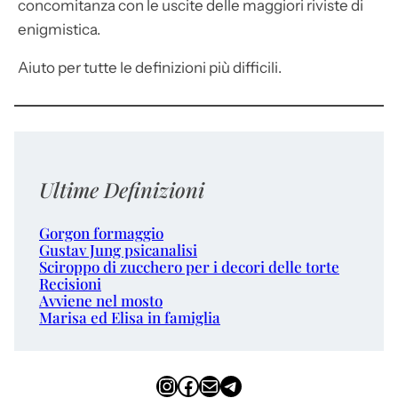
concomitanza con le uscite delle maggiori riviste di
enigmistica.
Aiuto per tutte le definizioni più difficili.
Ultime Definizioni
Gorgon formaggio
Gustav Jung psicanalisi
Sciroppo di zucchero per i decori delle torte
Recisioni
Avviene nel mosto
Marisa ed Elisa in famiglia
Instagram
Facebook
Email
Telegram