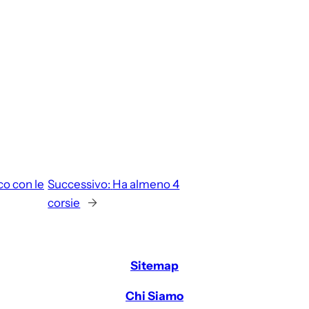
co con le
Successivo:
Ha almeno 4
corsie
→
Sitemap
Chi Siamo