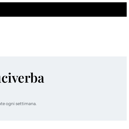
uciverba
ate ogni settimana.