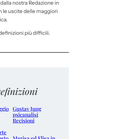
e
dalla nostra Redazione in
le uscite delle maggiori
ica.
efinizioni più difficili.
efinizioni
ggio
Gustav Jung
psicanalisi
Recisioni
rte
osto
Marisa ed Elisa in