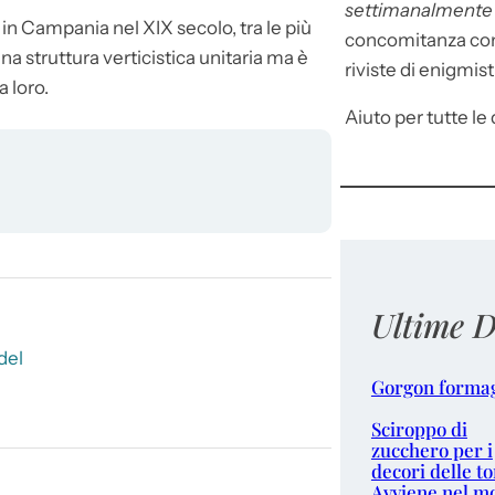
settimanalment
in Campania nel XIX secolo, tra le più
concomitanza con 
una struttura verticistica unitaria ma è
riviste di enigmist
 loro.
Aiuto per tutte le d
Ultime D
del
Gorgon forma
Sciroppo di
zucchero per i
decori delle to
Avviene nel m