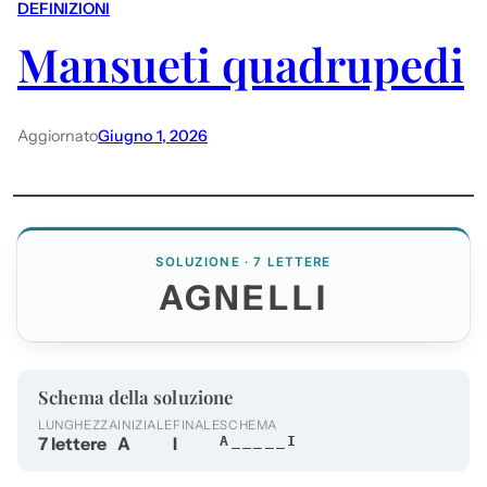
DEFINIZIONI
Mansueti quadrupedi
Aggiornato
Giugno 1, 2026
SOLUZIONE · 7 LETTERE
AGNELLI
Schema della soluzione
LUNGHEZZA
INIZIALE
FINALE
SCHEMA
7 lettere
A
I
A_____I