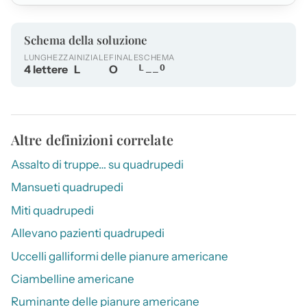
Schema della soluzione
LUNGHEZZA
INIZIALE
FINALE
SCHEMA
4 lettere
L
O
L__O
Altre definizioni correlate
Assalto di truppe… su quadrupedi
Mansueti quadrupedi
Miti quadrupedi
Allevano pazienti quadrupedi
Uccelli galliformi delle pianure americane
Ciambelline americane
Ruminante delle pianure americane