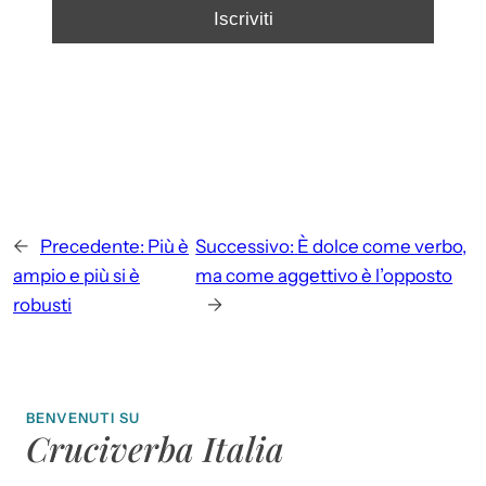
←
Precedente:
Più è
Successivo:
È dolce come verbo,
ampio e più si è
ma come aggettivo è l’opposto
robusti
→
BENVENUTI SU
Cruciverba Italia