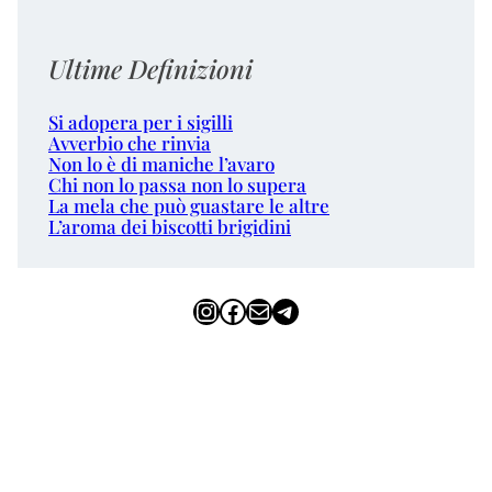
Ultime Definizioni
Si adopera per i sigilli
Avverbio che rinvia
Non lo è di maniche l’avaro
Chi non lo passa non lo supera
La mela che può guastare le altre
L’aroma dei biscotti brigidini
Instagram
Facebook
Email
Telegram