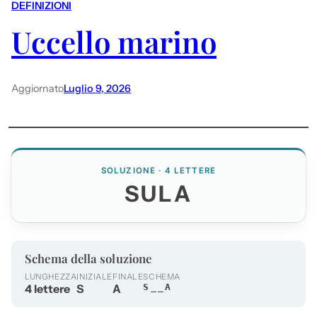
DEFINIZIONI
Uccello marino
Aggiornato
Luglio 9, 2026
SOLUZIONE · 4 LETTERE
SULA
Schema della soluzione
LUNGHEZZA
INIZIALE
FINALE
SCHEMA
4 lettere
S
A
S__A