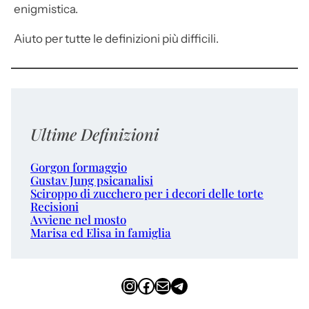
enigmistica.
Aiuto per tutte le definizioni più difficili.
Ultime Definizioni
Gorgon formaggio
Gustav Jung psicanalisi
Sciroppo di zucchero per i decori delle torte
Recisioni
Avviene nel mosto
Marisa ed Elisa in famiglia
Instagram
Facebook
Email
Telegram