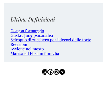
Ultime Definizioni
Gorgon formaggio
Gustav Jung psicanalisi
Sciroppo di zucchero per i decori delle torte
Recisioni
Avviene nel mosto
Marisa ed Elisa in famiglia
Instagram
Facebook
Email
Telegram