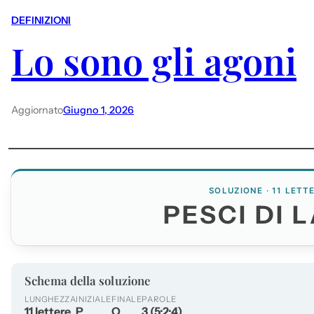
DEFINIZIONI
Lo sono gli agoni
Aggiornato
Giugno 1, 2026
SOLUZIONE · 11 LETT
PESCI DI 
Schema della soluzione
LUNGHEZZA
INIZIALE
FINALE
PAROLE
11 lettere
P
O
3 (5·2·4)