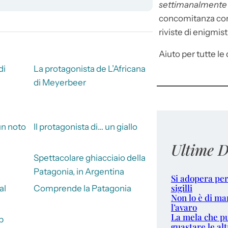
settimanalment
concomitanza con 
riviste di enigmist
Aiuto per tutte le d
di
La protagonista de L’Africana
di Meyerbeer
un noto
Il protagonista di… un giallo
Ultime D
Spettacolare ghiacciaio della
Patagonia, in Argentina
Si adopera per
sigilli
al
Comprende la Patagonia
Non lo è di ma
l’avaro
La mela che p
p
guastare le alt