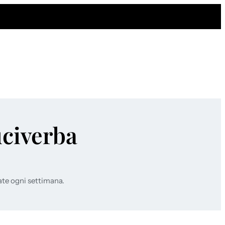
uciverba
ate ogni settimana.