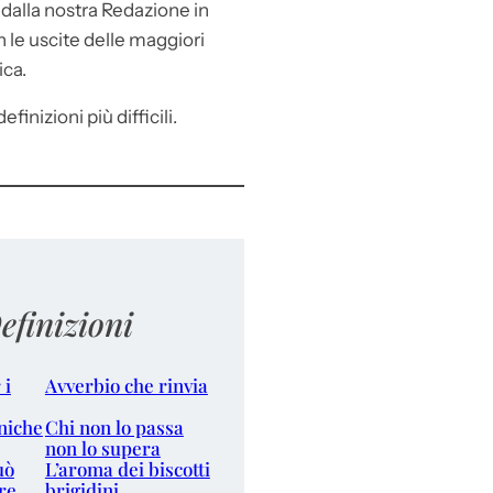
e
dalla nostra Redazione in
le uscite delle maggiori
ica.
efinizioni più difficili.
efinizioni
 i
Avverbio che rinvia
niche
Chi non lo passa
non lo supera
uò
L’aroma dei biscotti
re
brigidini