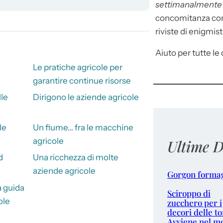
settimanalment
concomitanza con 
riviste di enigmist
Aiuto per tutte le d
Le pratiche agricole per
garantire continue risorse
lle
Dirigono le aziende agricole
le
Un fiume… fra le macchine
agricole
Ultime D
d
Una ricchezza di molte
aziende agricole
Gorgon forma
a guida
Sciroppo di
ole
zucchero per i
decori delle to
Avviene nel m