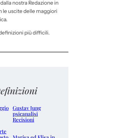
e
dalla nostra Redazione in
le uscite delle maggiori
ica.
efinizioni più difficili.
efinizioni
ggio
Gustav Jung
psicanalisi
Recisioni
rte
osto
Marisa ed Elisa in