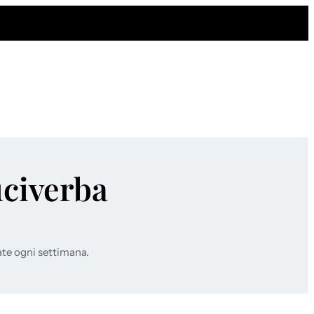
uciverba
ate ogni settimana.