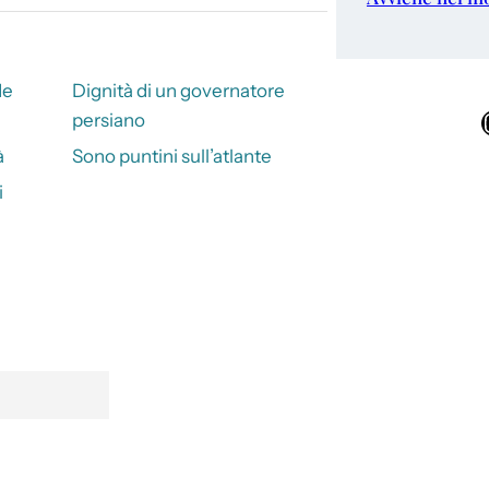
de
Dignità di un governatore
Ins
persiano
à
Sono puntini sull’atlante
i