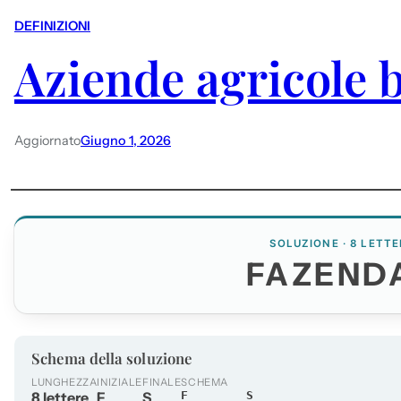
DEFINIZIONI
Aziende agricole b
Aggiornato
Giugno 1, 2026
SOLUZIONE · 8 LETTE
FAZEND
Schema della soluzione
LUNGHEZZA
INIZIALE
FINALE
SCHEMA
8 lettere
F
S
F______S