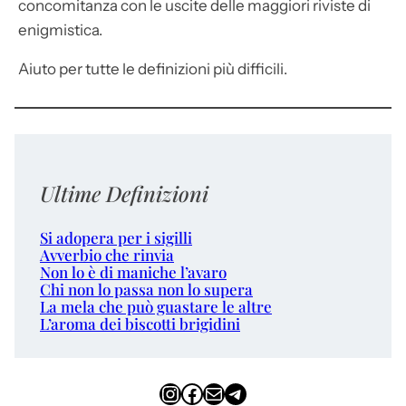
concomitanza con le uscite delle maggiori riviste di
enigmistica.
Aiuto per tutte le definizioni più difficili.
Ultime Definizioni
Si adopera per i sigilli
Avverbio che rinvia
Non lo è di maniche l’avaro
Chi non lo passa non lo supera
La mela che può guastare le altre
L’aroma dei biscotti brigidini
Instagram
Facebook
Email
Telegram